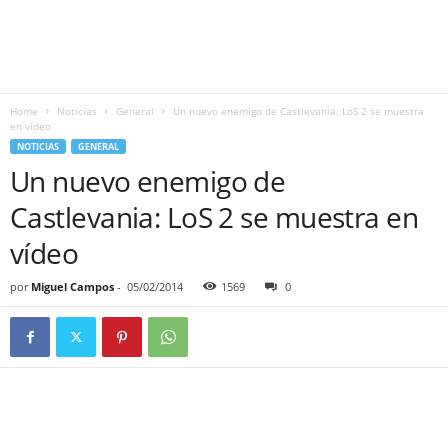
Home
Noticias
General
Un nuevo enemigo de Castlevania: LoS 2 se muestra
en vídeo
NOTICIAS
GENERAL
Un nuevo enemigo de
Castlevania: LoS 2 se muestra en
vídeo
por
Miguel Campos
-
05/02/2014
1569
0