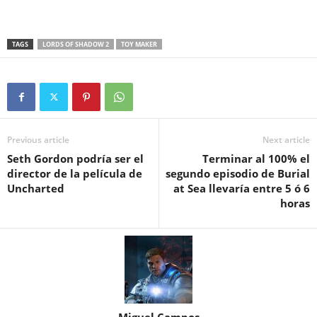
TAGS
LORDS OF SHADOW 2
TOY MAKER
Previous article
Next article
Seth Gordon podría ser el
Terminar al 100% el
director de la película de
segundo episodio de Burial
Uncharted
at Sea llevaría entre 5 ó 6
horas